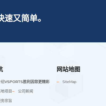
快速又简单。
航
网站地图
介绍
VSPORTS胜利因您更精彩
SiteMap
落地项目
公司新闻
服务宗旨