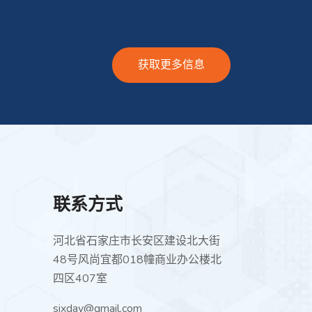
获取更多信息
联系方式
河北省石家庄市长安区建设北大街
48号风尚宜都018幢商业办公楼北
四区407室
sixday@gmail.com