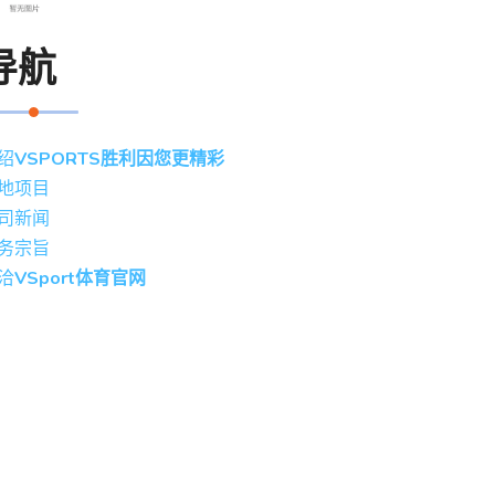
导航
绍
VSPORTS胜利因您更精彩
地项目
司新闻
务宗旨
洽
VSport体育官网