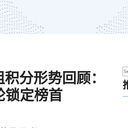
L组积分形势回顾：
轮锁定榜首