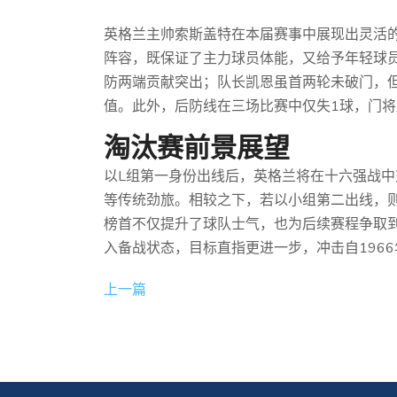
英格兰主帅索斯盖特在本届赛事中展现出灵活
阵容，既保证了主力球员体能，又给予年轻球
防两端贡献突出；队长凯恩虽首两轮未破门，
值。此外，后防线在三场比赛中仅失1球，门
淘汰赛前景展望
以L组第一身份出线后，英格兰将在十六强战中
等传统劲旅。相较之下，若以小组第二出线，
榜首不仅提升了球队士气，也为后续赛程争取
入备战状态，目标直指更进一步，冲击自196
上一篇