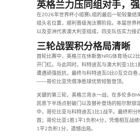
英格兰力压同组对手，强
在2026年世界杯小组赛L组的最后一轮较量
组头名位置，顺利晋级淘汰赛阶段。本届世界杯
以及亚洲代表澳大利亚组成，四支队伍实力接
三轮战罢积分格局清晰
首轮比赛中，英格兰在休斯敦NRG体育场以2
开门红。与此同时，科特迪瓦与澳大利亚1比1
遭遇顽强抵抗，最终与科特迪瓦0比0互交白卷
——哥伦比亚凭借净胜球优势短暂登顶。
关键的第三轮，英格兰背水一战，在多伦多BM
凯恩下半场点射破门以及替补登场的帕尔默锁定
中，哥伦比亚与科特迪瓦1比1战平。最终积分
首；哥伦比亚1胜1平1负积4分，凭借相互战
1平2负积1分，遗憾出局。