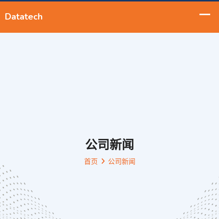
公司新闻
首页
公司新闻