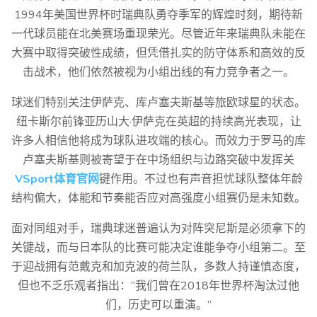
1994年美国世界杯时瑞典队勇夺季军的辉煌时刻，期待新
一代球员能在北美赛场重现荣光。尽管近年来瑞典队未能在
大赛中取得突破性成绩，但凭借扎实的防守体系和高效的反
击战术，他们依然被视为小组出线的有力竞争者之一。
球迷们特别关注伊萨克、库卢塞夫斯基等旅欧球星的状态。
纽卡斯尔前锋亚历山大·伊萨克在英超的持续高光表现，让
许多人相信他将成为球队进攻端的核心。而效力于罗马的库
卢塞夫斯基则被寄望于在中场组织与边路突破中发挥关
VSport体育官网
键作用。不过也有声音担忧球队整体年龄
结构偏大，体能和节奏能否应对高强度小组赛仍是未知数。
面对同组对手，瑞典球迷普遍认为对阵突尼斯是必须拿下的
关键战，而与日本队的比赛可能决定谁能争夺小组第二。至
于迎战拥有范戴克和加克波的荷兰队，多数人持谨慎态度，
但也不乏乐观者指出：“我们曾在2018年世界杯淘汰过他
们，历史可以重演。”