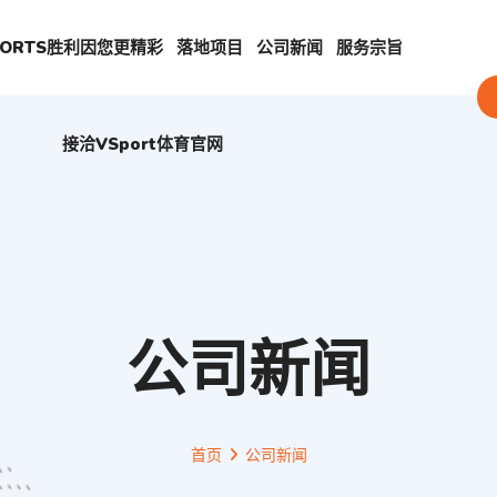
PORTS胜利因您更精彩
落地项目
公司新闻
服务宗旨
接洽
VSport体育官网
公司新闻
首页
公司新闻