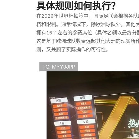
具体规则如何执行？
在2026年世界杯抽签中，国际足联会根据各
档和限制。通常情况下，除欧洲球队外，其他
拥有16个左右的参赛席位（具体名额以最终分
这是基于欧洲球队数量远超其他大洲的现实所作
则，又兼顾了实际操作的可行性。