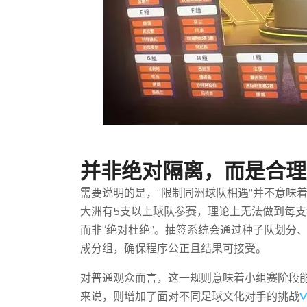
并非绝对隔离，而是合理
需要说明的是，“限制同洲球队相遇”并不意味
大洲有5支以上球队参赛，理论上无法做到每支
而非“绝对杜绝”。抽签系统会通过种子队划分
成分组，确保程序公正且结果可接受。
对普通观众而言，这一规则意味着小组赛阶段
来说，则增加了面对不同足球文化对手的挑战