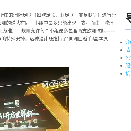
队所属的洲际足联（如欧足联、亚足联、非足联等）进行分
大洲的球队在同一小组中最多只能出现一支。而由于欧洲
配为准），规则允许每个小组最多包含两支欧洲球队——
的特殊安排。这种设计既维持了“同洲回避”的基本原
介
落
公
服
接