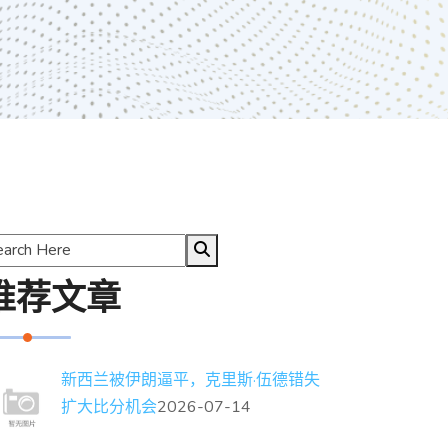
推荐文章
新西兰被伊朗逼平，克里斯·伍德错失
扩大比分机会
2026-07-14