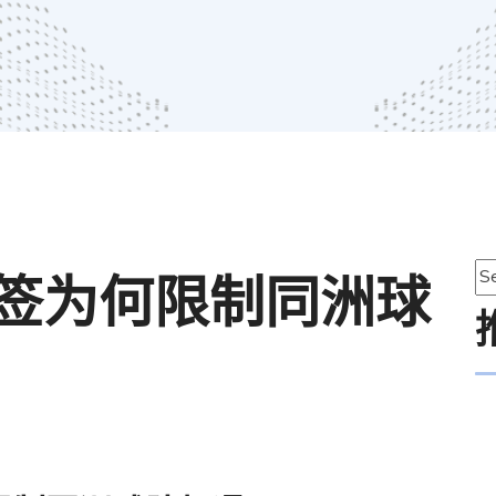
抽签为何限制同洲球