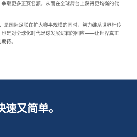
，争取更多正赛名额，从而在全球舞台上获得更均衡的代
组，是国际足联在扩大赛事规模的同时，努力维系世界杯传
，也是对全球化时代足球发展逻辑的回应——让世界真正
的期待。
快速又简单。