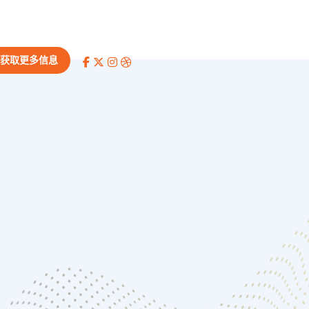
获取更多信息