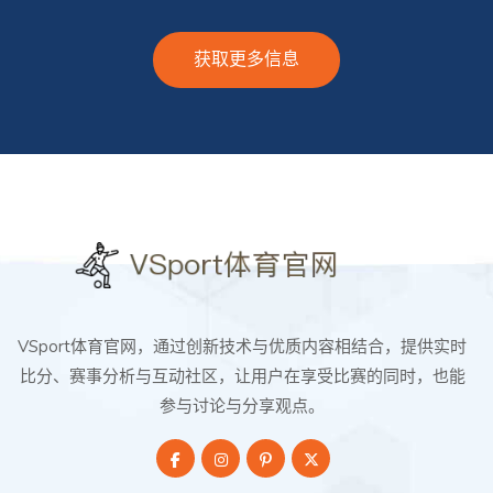
获取更多信息
VSport体育官网，通过创新技术与优质内容相结合，提供实时
比分、赛事分析与互动社区，让用户在享受比赛的同时，也能
参与讨论与分享观点。