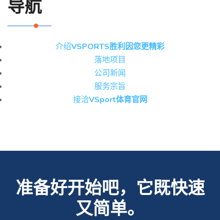
导航
介绍
VSPORTS胜利因您更精彩
落地项目
公司新闻
服务宗旨
接洽
VSport体育官网
准备好开始吧，它既快速
又简单。