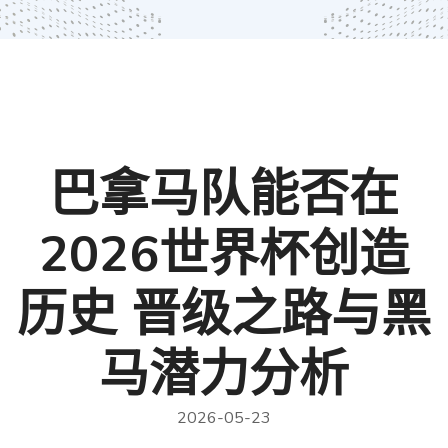
巴拿马队能否在
2026世界杯创造
历史 晋级之路与黑
马潜力分析
2026-05-23