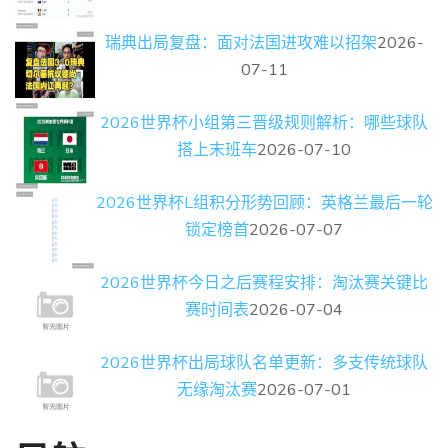
瑞典出局复盘：面对法国进攻难以招架
2026-
07-11
2026世界杯小组第三晋级规则解析：哪些球队
搭上末班车
2026-07-10
2026世界杯L组积分形势回顾：英格兰最后一轮
锁定榜首
2026-07-07
2026世界杯今日之后赛程安排：淘汰赛关键比
赛时间表
2026-07-04
2026世界杯出局球队名单更新：多支传统球队
无缘淘汰赛
2026-07-01