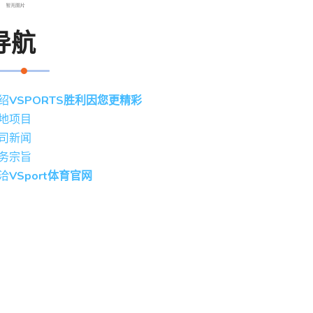
导航
绍
VSPORTS胜利因您更精彩
地项目
司新闻
务宗旨
洽
VSport体育官网