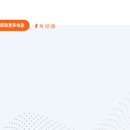
获取更多信息