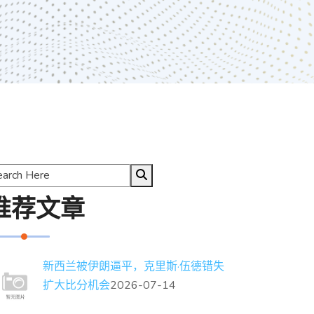
推荐文章
新西兰被伊朗逼平，克里斯·伍德错失
扩大比分机会
2026-07-14