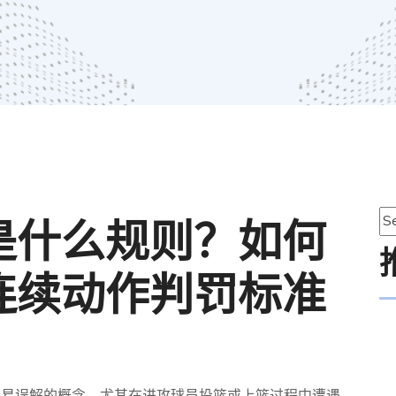
是什么规则？如何
连续动作判罚标准