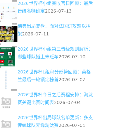
2026世界杯小组赛收官日回顾：最后
晋级名额确定
2026-07-13
瑞典出局复盘：面对法国进攻难以招
架
2026-07-11
2026世界杯小组第三晋级规则解析：
哪些球队搭上末班车
2026-07-10
2026世界杯L组积分形势回顾：英格
兰最后一轮锁定榜首
2026-07-07
2026世界杯今日之后赛程安排：淘汰
赛关键比赛时间表
2026-07-04
2026世界杯出局球队名单更新：多支
传统球队无缘淘汰赛
2026-07-01