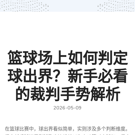
篮球场上如何判定
球出界？新手必看
的裁判手势解析
2026-05-09
在篮球比赛中，球出界看似简单，实则涉及多个判断维度。