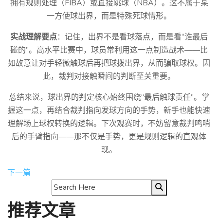
拥有规则处理（FIBA）或直接跳球（NBA）。这不属于某
一方使球出界，而是特殊死球情形。
实战理解要点
：记住，出界不是看球落点，而是看“谁最后
碰的”。高水平比赛中，球员常利用这一点制造战术——比
如故意让对手轻微触球后再把球拨出界，从而骗取球权。因
此，裁判对接触瞬间的判断至关重要。
总结来说，球出界的判定核心始终围绕“最后触球责任”。掌
握这一点，再结合裁判指向发球方向的手势，新手也能快速
理解场上球权转换的逻辑。下次观赛时，不妨留意裁判鸣哨
后的手臂指向——那不仅是手势，更是规则逻辑的直观体
现。
下一篇
推荐文章