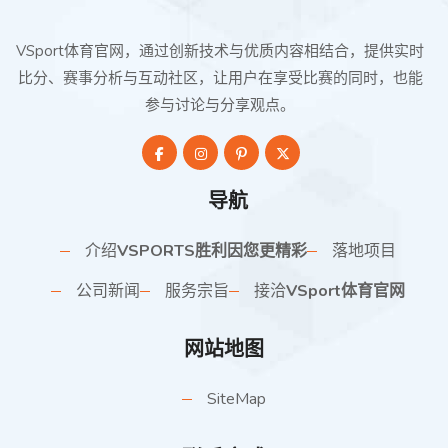
VSport体育官网，通过创新技术与优质内容相结合，提供实时
比分、赛事分析与互动社区，让用户在享受比赛的同时，也能
参与讨论与分享观点。
导航
介绍
VSPORTS胜利因您更精彩
落地项目
公司新闻
服务宗旨
接洽
VSport体育官网
网站地图
SiteMap