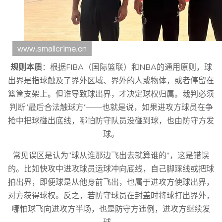
规则本质
：根据FIBA（国际篮联）和NBA的通用原则，球
出界是指球触及了界外区域、界外的人或物体，或者停留在
篮筐支架上。但谁导致球出界，才决定球权归属。裁判必须
判断“最后合法触球方”——也就是说，如果进攻方球员在争
抢中把球碰出底线，哪怕防守队员没碰到球，也由防守方发
球。
常见误区是认为“球从谁那边飞出去就算谁的”，这是错误
的。比如快攻中进攻球员运球冲向底线，自己脚踩线或把球
拍出界，即便球是从他身前飞出，也属于进攻方使球出界，
对方获得球权。反之，若防守球员在封盖时将球打出界外，
哪怕球飞向进攻方半场，也是防守方违例，进攻方继续发