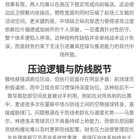
效果有限，两人均难以在高压下稳定完成向前输送。这迫使
边后卫频繁内收接应，牺牲宽度的同时压缩了前场三叉戟的
活动空间。更关键的是，中场缺乏纵向穿透力使得进攻过度
依赖拉什福德或加纳乔的个人突破，一旦遭遇针对性防守，
整个体系便陷入停滞。这种结构性缺陷并非单纯战术设计失
误，而是财务约束下无法引进兼具控球与推进能力的现代中
场所致。
压迫逻辑与防线脱节
滕哈赫强调高位压迫，但执行层面存在明显矛盾：前场球员
积极逼抢，而中卫组合却习惯保持深度站位。这种前后不一
致导致肋部空间反复被对手利用。例如在对阵热刺的比赛
中，麦迪逊多次在曼联中场与防线之间的空隙接球转身，直
接威胁球门。问题根源在于防线老龄化与速度劣势——马奎
尔、林德洛夫等球员已不具备持续上抢能力，而俱乐部因薪
资结构僵化难以及时更新防线配置。财务压力迫使管理层优
先处理高薪冗员而非系统性重建，使得压迫体系始终处于