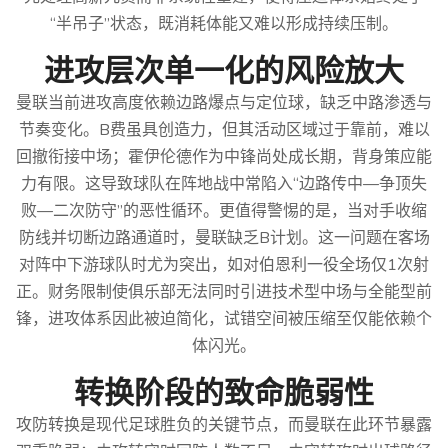
“半吊子”状态，既消耗体能又难以形成持续压制。
进攻层次单一化的风险放大
曼联当前进攻高度依赖边路爆点与定位球，缺乏中路渗透与
节奏变化。B费虽具创造力，但其活动区域过于靠前，难以
回撤衔接中场；霍伊伦德作为中锋尚处成长期，背身策应能
力有限。这导致球队在阵地战中常陷入“边路传中—争顶失
败—二次防守”的恶性循环。更值得警惕的是，当对手收缩
防线并切断边路通道时，曼联缺乏B计划。这一问题在客场
对阵中下游球队时尤为突出，如对伯恩利一役全场仅1次射
正。财务限制使俱乐部无法同时引进技术型中场与全能型前
锋，进攻体系因此被迫简化，试错空间被压缩至仅能依赖个
体闪光。
转换阶段的致命脆弱性
攻防转换是现代足球胜负的关键节点，而曼联在此环节暴露