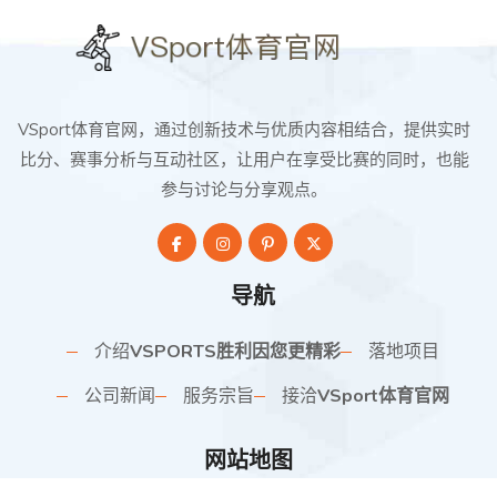
VSport体育官网，通过创新技术与优质内容相结合，提供实时
比分、赛事分析与互动社区，让用户在享受比赛的同时，也能
参与讨论与分享观点。
导航
介绍
VSPORTS胜利因您更精彩
落地项目
公司新闻
服务宗旨
接洽
VSport体育官网
网站地图