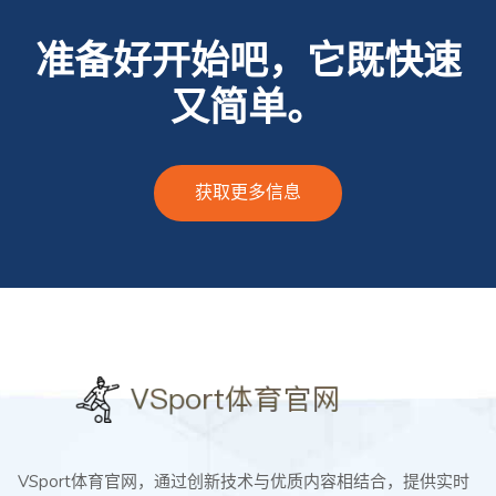
准备好开始吧，它既快速
又简单。
获取更多信息
VSport体育官网，通过创新技术与优质内容相结合，提供实时