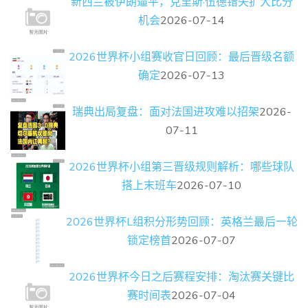
新西兰被伊朗逼平，克里斯·伍德错失扩大比分
机会
2026-07-14
2026世界杯小组赛收官日回顾：最后晋级名额
确定
2026-07-13
瑞典出局复盘：面对法国进攻难以招架
2026-
07-11
2026世界杯小组第三晋级规则解析：哪些球队
搭上末班车
2026-07-10
2026世界杯L组积分形势回顾：英格兰最后一轮
锁定榜首
2026-07-07
2026世界杯今日之后赛程安排：淘汰赛关键比
赛时间表
2026-07-04