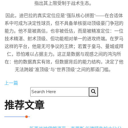
指出其上限受制于战术生态。
因此，迪巴拉的真实定位应是“强队核心拼图”——在合适体
系中可成为决定性球员，但不具备单核驱动顶级豪门争冠的
能力。他不是被高估，也非被低估，而是被精准定位：一位
技术精湛、射术顶级、但功能相对单一的进攻终端。在罗马
这样的平台，他是无可争议的王牌；若置于皇马、曼城或拜
仁，恐怕难以占据主力。这正是数据与观感之间的鸿沟所
在：他的数据真实有效，但数据背后的能力结构，决定了他
无法跨越“准顶级”与“世界顶级”之间的那道门槛。
上一篇
推荐文章