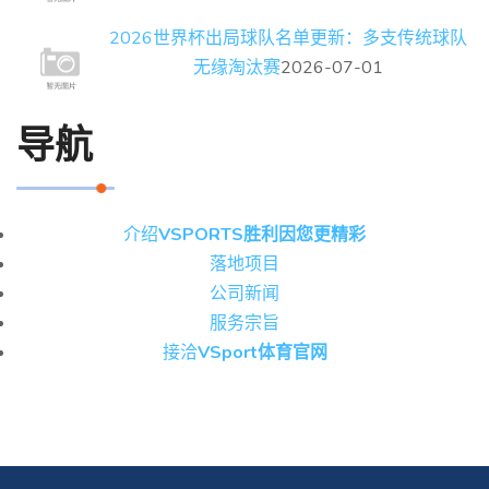
2026世界杯出局球队名单更新：多支传统球队
无缘淘汰赛
2026-07-01
导航
介绍
VSPORTS胜利因您更精彩
落地项目
公司新闻
服务宗旨
接洽
VSport体育官网