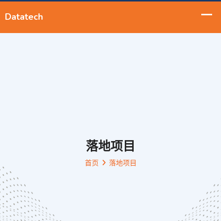
落地项目
首页
落地项目