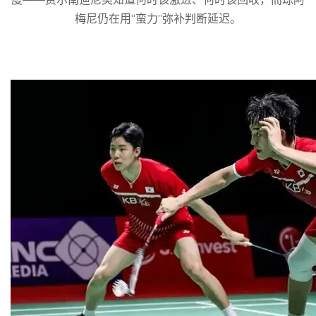
度——费尔南迪尼奥知道何时该激进、何时该回收，而琼阿
梅尼仍在用“蛮力”弥补判断延迟。