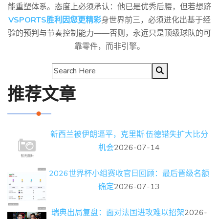
能重塑体系。态度上必须承认：他已是优秀后腰，但若想跻
VSPORTS胜利因您更精彩
身世界前三，必须进化出基于经
验的预判与节奏控制能力——否则，永远只是顶级球队的可
靠零件，而非引擎。
推荐文章
新西兰被伊朗逼平，克里斯·伍德错失扩大比分
机会
2026-07-14
2026世界杯小组赛收官日回顾：最后晋级名额
确定
2026-07-13
瑞典出局复盘：面对法国进攻难以招架
2026-