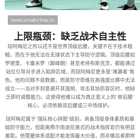
上限瓶颈：缺乏战术自主性
琼阿梅尼之所以还不是世界顶级后腰，关键不在于技术粗
糙，而在于他无法在无球状态下主导防守逻辑。顶级后腰如
罗德里、卡塞米罗（巅峰期）甚至老将布斯克茨，都能通过
站位引导对手进入陷阱区域，而琼阿梅尼更多是“堵漏者”角
色。他的问题不是数据，而是防守思维在高强度比赛中无法
成立——当对手刻意避开其强侧、攻击其协防盲区时，他缺
乏即时调整能力。这使得他难以成为真正意义上的“单后腰”
核心，必须依赖双后腰或三中场保护。
琼阿梅尼属于“强队核心拼图”级别，具备顶级身体素质和基
础防守能力，但距离费尔南迪尼奥式的战术指挥官仍有明显
差距。他需要体系适配才能发挥最大价值，而非像后者那样