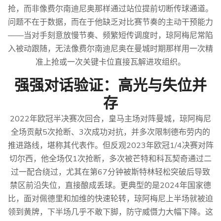
抢，而非像费尔南迪尼奥那样通过站位提前切断传球通道。
问题不在于数据，而在于他缺乏对比赛节奏的主动干预能力
——当对手刻意放慢节奏、频繁短传调度时，琼阿梅尼常陷
入被动跟随，无法像费尔南迪尼奥在曼城时期那样用一次精
准上抢或一次关键卡位直接瓦解进攻组织。
强强对话验证：高光与失位并
存
2022年欧冠半决赛次回合，皇马主场对阵曼城，琼阿梅尼
全场贡献5次抢断、3次成功对抗，并多次限制德布劳内的
推进路线，堪称其代表作。但反观2023年欧冠1/4决赛对阵
切尔西，他全场仅1次抢断，多次被芒特和科瓦契奇通过二
过一配合绕过，尤其在第67分钟被斯特林轻松突破后导致
禁区前沿失位，直接酿成丢球。更典型的是2024年国家德
比，面对佩德里和加维的快速轮转，琼阿梅尼上半场就被迫
领到黄牌，下半场几乎不敢下脚，防守威慑力大幅下降。这