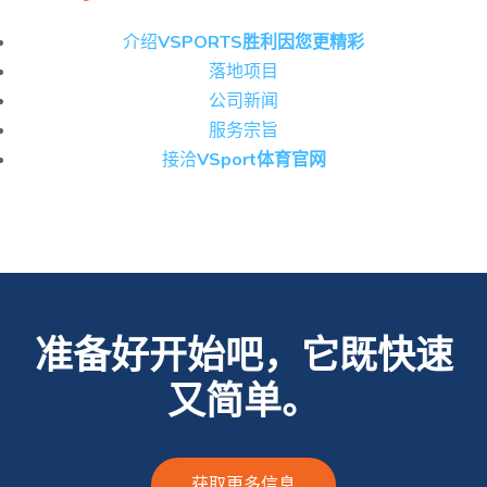
介绍
VSPORTS胜利因您更精彩
落地项目
公司新闻
服务宗旨
接洽
VSport体育官网
准备好开始吧，它既快速
又简单。
获取更多信息