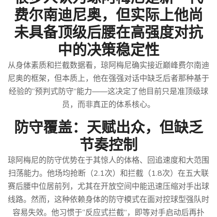
费尔南迪尼奥，但实际上他尚
未具备顶级后腰在高强度对抗
中的决策稳定性
从身体素质和拦截数据看，琼阿梅尼确实接近巅峰费尔南迪
尼奥的框架，但本质上，他在强强对话中缺乏后者那种基于
经验的“预判式防守”能力——这决定了他目前只是准顶级球
员，而非真正的体系核心。
防守覆盖：天赋出众，但缺乏
节奏控制
琼阿梅尼的防守优势在于其惊人的体格、回追速度和大范围
扫荡能力。他场均抢断（2.1次）和拦截（1.8次）在五大联
赛后腰中位居前列，尤其在开放空间中能迅速压缩对手出球
线路。然而，这种依赖身体的防守模式在面对控球型强队时
容易失效。他习惯于“反应式拦截”，即等对手启动后再扑