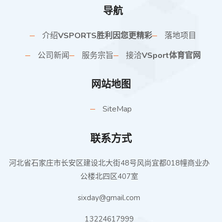
导航
介绍
VSPORTS胜利因您更精彩
落地项目
公司新闻
服务宗旨
接洽
VSport体育官网
网站地图
SiteMap
联系方式
河北省石家庄市长安区建设北大街48号风尚宜都018幢商业办
公楼北四区407室
sixday@gmail.com
13224617999