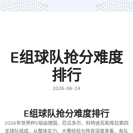
E组球队抢分难度
排行
2026-06-24
E组球队抢分难度排行
2026年世界杯E组由德国、厄瓜多尔、科特迪瓦和库拉索四
支球队组成，从整体实力、大赛经验与阵容深度来看，各队