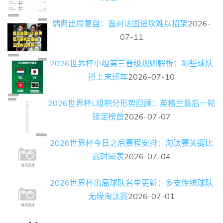
瑞典出局复盘：面对法国进攻难以招架
2026-
07-11
2026世界杯小组第三晋级规则解析：哪些球队
搭上末班车
2026-07-10
2026世界杯L组积分形势回顾：英格兰最后一轮
锁定榜首
2026-07-07
2026世界杯今日之后赛程安排：淘汰赛关键比
赛时间表
2026-07-04
2026世界杯出局球队名单更新：多支传统球队
无缘淘汰赛
2026-07-01