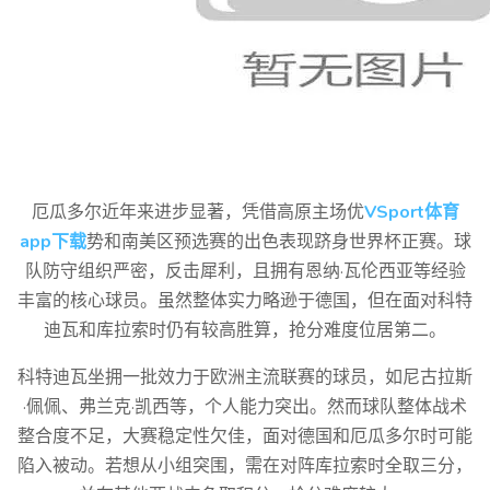
厄瓜多尔近年来进步显著，凭借高原主场优
VSport体育
app下载
势和南美区预选赛的出色表现跻身世界杯正赛。球
队防守组织严密，反击犀利，且拥有恩纳·瓦伦西亚等经验
丰富的核心球员。虽然整体实力略逊于德国，但在面对科特
迪瓦和库拉索时仍有较高胜算，抢分难度位居第二。
科特迪瓦坐拥一批效力于欧洲主流联赛的球员，如尼古拉斯
·佩佩、弗兰克·凯西等，个人能力突出。然而球队整体战术
整合度不足，大赛稳定性欠佳，面对德国和厄瓜多尔时可能
陷入被动。若想从小组突围，需在对阵库拉索时全取三分，