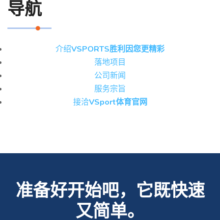
导航
介绍
VSPORTS胜利因您更精彩
落地项目
公司新闻
服务宗旨
接洽
VSport体育官网
准备好开始吧，它既快速
又简单。