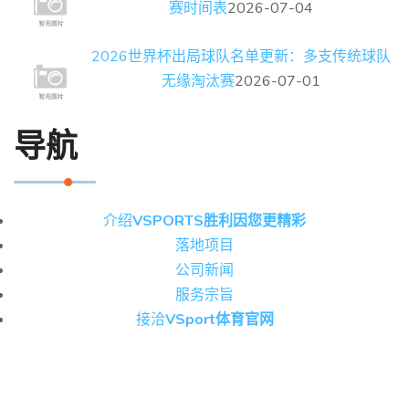
赛时间表
2026-07-04
2026世界杯出局球队名单更新：多支传统球队
无缘淘汰赛
2026-07-01
导航
介绍
VSPORTS胜利因您更精彩
落地项目
公司新闻
服务宗旨
接洽
VSport体育官网