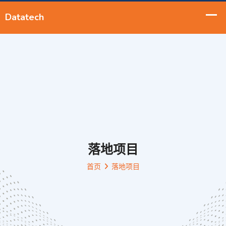
落地项目
首页
落地项目