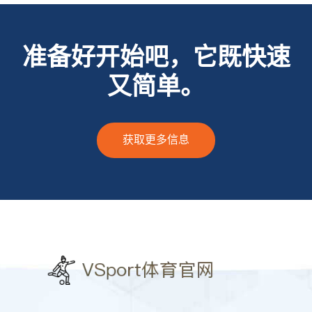
准备好开始吧，它既快速
又简单。
获取更多信息