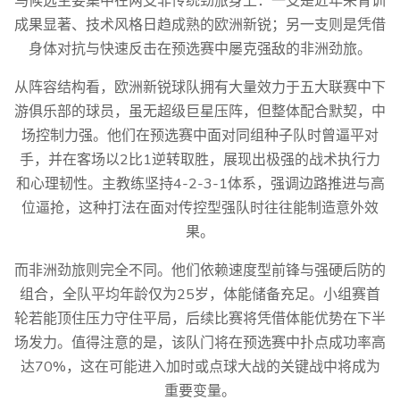
马候选主要集中在两支非传统劲旅身上：一支是近年来青训
成果显著、技术风格日趋成熟的欧洲新锐；另一支则是凭借
身体对抗与快速反击在预选赛中屡克强敌的非洲劲旅。
从阵容结构看，欧洲新锐球队拥有大量效力于五大联赛中下
游俱乐部的球员，虽无超级巨星压阵，但整体配合默契，中
场控制力强。他们在预选赛中面对同组种子队时曾逼平对
手，并在客场以2比1逆转取胜，展现出极强的战术执行力
和心理韧性。主教练坚持4-2-3-1体系，强调边路推进与高
位逼抢，这种打法在面对传控型强队时往往能制造意外效
果。
而非洲劲旅则完全不同。他们依赖速度型前锋与强硬后防的
组合，全队平均年龄仅为25岁，体能储备充足。小组赛首
轮若能顶住压力守住平局，后续比赛将凭借体能优势在下半
场发力。值得注意的是，该队门将在预选赛中扑点成功率高
达70%，这在可能进入加时或点球大战的关键战中将成为
重要变量。