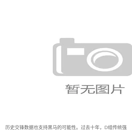
历史交锋数据也支持黑马的可能性。过去十年，D组传统强