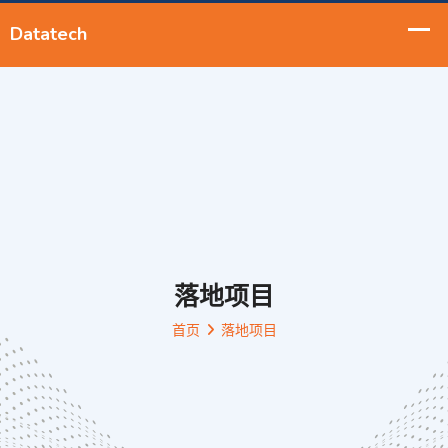
落地项目
首页
落地项目