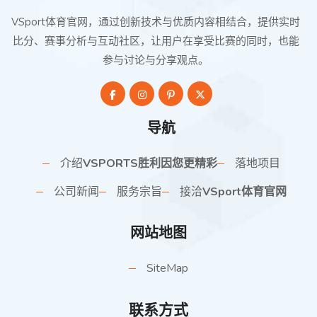
VSport体育官网，通过创新技术与优质内容相结合，提供实时
比分、赛事分析与互动社区，让用户在享受比赛的同时，也能
参与讨论与分享观点。
导航
介绍
VSPORTS胜利因您更精彩
落地项目
公司新闻
服务宗旨
接洽
VSport体育官网
网站地图
SiteMap
联系方式