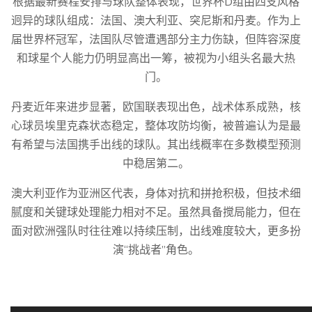
根据最新赛程安排与球队整体表现，世界杯D组由四支风格
迥异的球队组成：法国、澳大利亚、突尼斯和丹麦。作为上
届世界杯冠军，法国队尽管遭遇部分主力伤缺，但阵容深度
和球星个人能力仍明显高出一筹，被视为小组头名最大热
门。
丹麦近年来进步显著，欧国联表现出色，战术体系成熟，核
心球员埃里克森状态稳定，整体攻防均衡，被普遍认为是最
有希望与法国携手出线的球队。其出线概率在多数模型预测
中稳居第二。
澳大利亚作为亚洲区代表，身体对抗和拼抢积极，但技术细
腻度和关键球处理能力相对不足。虽然具备搅局能力，但在
面对欧洲强队时往往难以持续压制，出线难度较大，更多扮
演“挑战者”角色。