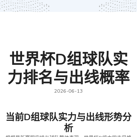
世界杯D组球队实
力排名与出线概率
2026-06-13
当前D组球队实力与出线形势分
析