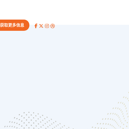
获取更多信息