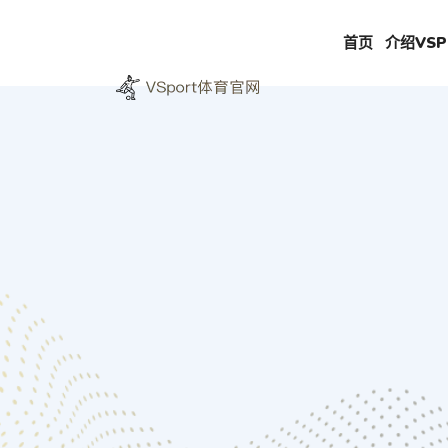
首页
介绍
VS