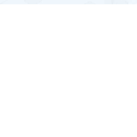
联系方式
河北省石家庄市长安区建设北大街
48号风尚宜都018幢商业办公楼北
四区407室
sixday@gmail.com
13224617999