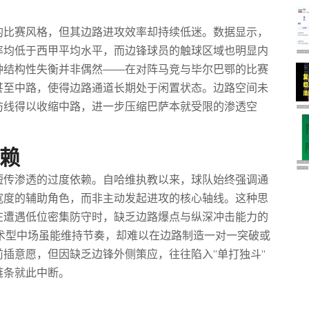
的比赛风格，但其边路进攻效率却持续低迷。数据显示，
率均低于西甲平均水平，而边锋球员的触球区域也明显内
种结构性失衡并非偶然——在对阵马竞与毕尔巴鄂的比赛
甚至中路，使得边路通道长期处于闲置状态。边路空间未
防线得以收缩中路，进一步压缩巴萨本就受限的渗透空
赖
短传渗透的过度依赖。自哈维执教以来，球队始终强调通
宽度的辅助角色，而非主动发起进攻的核心轴线。这种思
在遭遇低位密集防守时，缺乏边路爆点与纵深冲击能力的
术型中场虽能维持节奏，却难以在边路制造一对一突破或
插意愿，但因缺乏边锋外侧策应，往往陷入“单打独斗”
链条就此中断。