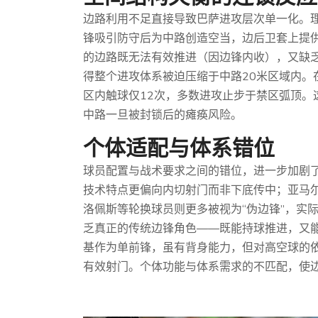
边路利用不足直接导致巴萨进攻层次单一化。
锋吸引防守后为中路创造空当，边后卫套上提
的边路既无法有效推进（因边锋内收），又缺
得整个进攻体系被迫压缩于中路20米区域内。
区内触球仅12次，多数进攻止步于禁区弧顶。
中路一旦被封锁后的瘫痪风险。
个体适配与体系错位
球员配置与战术要求之间的错位，进一步加剧
技术特点更偏向内切射门而非下底传中；亚马尔
洛佩斯等轮换球员则更多被视为“伪边锋”，实
乏真正的传统边锋角色——既能持球推进，又
基作为单前锋，虽有背身能力，但对高空球的
有效射门。个体功能与体系需求的不匹配，使边