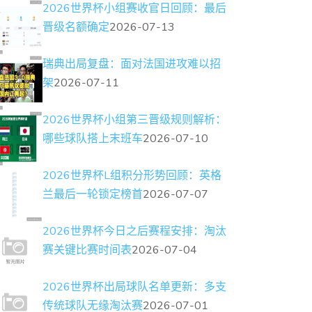
2026世界杯小组赛收官日回顾：最后
晋级名额确定
2026-07-13
瑞典出局复盘：面对法国进攻难以招
架
2026-07-11
2026世界杯小组第三晋级规则解析：
哪些球队搭上末班车
2026-07-10
2026世界杯L组积分形势回顾：英格
兰最后一轮锁定榜首
2026-07-07
2026世界杯今日之后赛程安排：淘汰
赛关键比赛时间表
2026-07-04
2026世界杯出局球队名单更新：多支
传统球队无缘淘汰赛
2026-07-01