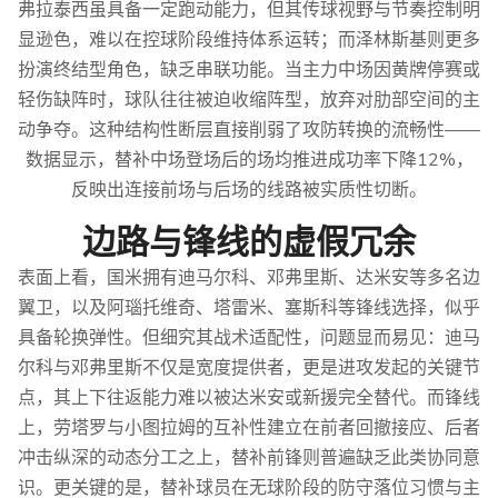
弗拉泰西虽具备一定跑动能力，但其传球视野与节奏控制明
显逊色，难以在控球阶段维持体系运转；而泽林斯基则更多
扮演终结型角色，缺乏串联功能。当主力中场因黄牌停赛或
轻伤缺阵时，球队往往被迫收缩阵型，放弃对肋部空间的主
动争夺。这种结构性断层直接削弱了攻防转换的流畅性——
数据显示，替补中场登场后的场均推进成功率下降12%，
反映出连接前场与后场的线路被实质性切断。
边路与锋线的虚假冗余
表面上看，国米拥有迪马尔科、邓弗里斯、达米安等多名边
翼卫，以及阿瑙托维奇、塔雷米、塞斯科等锋线选择，似乎
具备轮换弹性。但细究其战术适配性，问题显而易见：迪马
尔科与邓弗里斯不仅是宽度提供者，更是进攻发起的关键节
点，其上下往返能力难以被达米安或新援完全替代。而锋线
上，劳塔罗与小图拉姆的互补性建立在前者回撤接应、后者
冲击纵深的动态分工之上，替补前锋则普遍缺乏此类协同意
识。更关键的是，替补球员在无球阶段的防守落位习惯与主